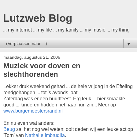
Lutzweb Blog
... my internet ... my life ... my family ... my music ... my thing
▼
maandag, augustus 21, 2006
Muziek voor doven en
slechthorenden
Lekker druk weekend gehad ... de hele vrijdag in de Efteling
rondgehangen ... tot 's avonds laat.
Zaterdag was er een buurtfeest. Erg leuk ... bier smaakte
goed ... kinderen hadden het naar hun zin... Meer op
www.burgemeestersrand.nl
En nu even wat anders:
Beug
zal het nog wel weten; ooit deden wij een leuke act op
'Torn' van
Nathalie Imbruglia
.