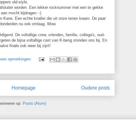
eppers old-style.
 afsluiter worden. Een lekker rocknummer met een te gekke
 aan mocht bijdragen :-)
n Kane. Een echte knaller die uit onze tenen kwam. De paar
 donderden nu ook omlaag. Wow.
igend. De voltallige crew, vrienden, familie, collega's, oud-
vergeten de bijna voltallige cast van K-beng stonden ons bij. En
alve finale ook weer bij zijn!!
een opmerkingen:
Homepage
Oudere posts
bonneren op:
Posts (Atom)