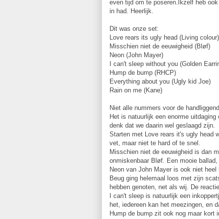
even tijd om te poseren.Ikzelf heb ook
in had. Heerlijk.
Dit was onze set:
Love rears its ugly head (Living colour)
Misschien niet de eeuwigheid (Bløf)
Neon (John Mayer)
I can't sleep without you (Golden Earri
Hump de bump (RHCP)
Everything about you (Ugly kid Joe)
Rain on me (Kane)
Niet alle nummers voor de handliggend
Het is natuurlijk een enorme uitdaging 
denk dat we daarin wel geslaagd zijn.
Starten met Love rears it's ugly head
vet, maar niet te hard of te snel.
Misschien niet de eeuwigheid is dan 
onmiskenbaar Bløf. Een mooie ballad
Neon van John Mayer is ook niet heel 
Beug ging helemaal loos met zijn scat
hebben genoten, net als wij. De react
I can't sleep is natuurlijk een inkopper
het, iedereen kan het meezingen, en d
Hump de bump zit ook nog maar kort i