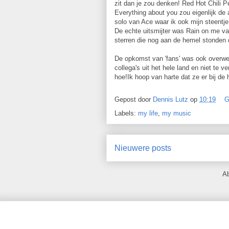
zit dan je zou denken! Red Hot Chili P
Everything about you zou eigenlijk de
solo van Ace waar ik ook mijn steentje
De echte uitsmijter was Rain on me va
sterren die nog aan de hemel stonden
De opkomst van 'fans' was ook overweld
collega's uit het hele land en niet te 
hoe!Ik hoop van harte dat ze er bij de h
Gepost door
Dennis Lutz
op
10:19
G
Labels:
my life
,
my music
Nieuwere posts
A