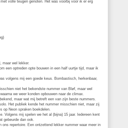
 met volle teugen genoten. Het was voorbij voor ik er erg
ng)
, maar wel lekker.
om een optreden opte bouwen in een half uurtje tijd, maar ik
 was volgens mij een goede keus. Bombastisch, herkenbaar,
misschien niet het bekendste nummer van Bløf, maar wel
, waarna we weer konden opbouwen naar de climax.
bekend, maar wat mij betreft een van zijn beste nummers.
solo. Het publiek kende het nummer misschien niet, maar zij
ies op Neon spraken boekdelen.
tje. Volgens mij spelen we het al (bijna) 15 jaar. Iedereen kent
at gebeurde dan ook.
n ons repertoire. Een ontzettend lekker nummer waar meer in