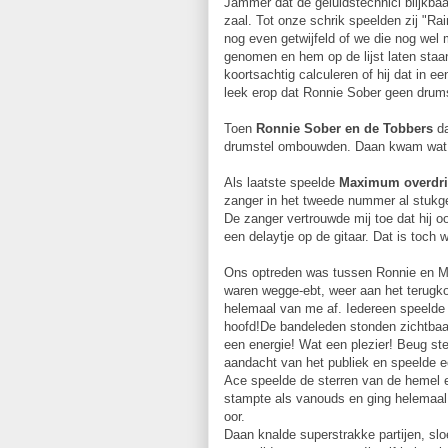
Jammer dat de geluidstechnici blijkba
zaal. Tot onze schrik speelden zij "R
nog even getwijfeld of we die nog wel 
genomen en hem op de lijst laten staa
koortsachtig calculeren of hij dat in 
leek erop dat Ronnie Sober geen drums
Toen
Ronnie Sober en de Tobbers
da
drumstel ombouwden. Daan kwam wat tot
Als laatste speelde
Maximum overdri
zanger in het tweede nummer al stukge
De zanger vertrouwde mij toe dat hij o
een delaytje op de gitaar. Dat is toch 
Ons optreden was tussen Ronnie en M
waren wegge-ebt, weer aan het terugko
helemaal van me af. Iedereen speelde 
hoofd!De bandeleden stonden zichtbaar
een energie! Wat een plezier! Beug ste
aandacht van het publiek en speelde ee
Ace speelde de sterren van de hemel en
stampte als vanouds en ging helemaal 
oor.
Daan knalde superstrakke partijen, slo