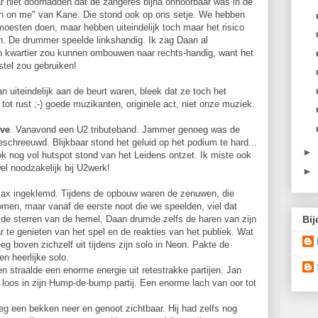
ar niet doorhadden dat de zangeres bijna onhoorbaar was in de
ain on me" van Kane. Die stond ook op ons setje. We hebben
moesten doen, maar hebben uiteindelijk toch maar het risico
n. De drummer speelde linkshandig. Ik zag Daan al
een kwartier zou kunnen ombouwen naar rechts-handig, want het
tel zou gebruiken!
n uiteindelijk aan de beurt waren, bleek dat ze toch het
 rust ;-) goede muzikanten, originele act, niet onze muziek.
ve
. Vanavond een U2 tributeband. Jammer genoeg was de
schreeuwd. Blijkbaar stond het geluid op het podium te hard...
►
ok nog vol hutspot stond van het Leidens ontzet. Ik miste ook
wel noodzakelijk bij U2werk!
►
ax ingeklemd. Tijdens de opbouw waren de zenuwen, die
men, maar vanaf de eerste noot die we speelden, viel dat
de sterren van de hemel, Daan drumde zelfs de haren van zijn
Bij
 te genieten van het spel en de reakties van het publiek. Wat
eg boven zichzelf uit tijdens zijn solo in Neon. Pakte de
n heerlijke solo.
 straalde een enorme energie uit retestrakke partijen. Jan
loos in zijn Hump-de-bump partij. Een enorme lach van oor tot
eg een bekken neer en genoot zichtbaar. Hij had zelfs nog