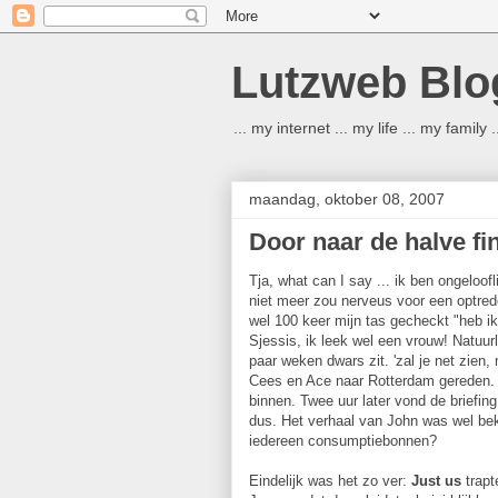
Lutzweb Blo
... my internet ... my life ... my family
maandag, oktober 08, 2007
Door naar de halve fin
Tja, what can I say ... ik ben ongeloofl
niet meer zou nerveus voor een optred
wel 100 keer mijn tas gecheckt "heb ik
Sjessis, ik leek wel een vrouw! Natuurl
paar weken dwars zit. 'zal je net zien
Cees en Ace naar Rotterdam gereden. 
binnen. Twee uur later vond de briefi
dus. Het verhaal van John was wel bek
iedereen consumptiebonnen?
Eindelijk was het zo ver:
Just us
trapt