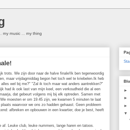
g
 ... my music ... my thing
Pag
Sta
ale!
ijk trots. We zijn door naar de halve finale!Ik ben tegenwoordig
en, maar vrijdagmiddag begon het toch wel te kriebelen.Ik heb
Blo
 alles wel bij me?" "Zal ik toch maar wat anders aantrekken?"
ijk had ik ook last van mijn keel, een verkoudheid die al een
►
, maarja, dat gebeurt volgens mij bij elk optreden. Samen met
►
We moesten er om 19.45 zijn, we kwamen 5 minuten te laat
ng plaats waarvoor we ons zo hadden gehaast. Geen probleem
►
end: afbreken en opbouwen in een kwartier, doe je best, heeft
▼
e af. Leuke club, leuke nummers, lange haren en tatoos.