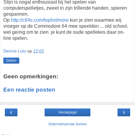
Stijn is nogal enthousiast bij het spelen van
computerspelletjes, zweet in zijn trillende handen, spieren
gespannen.
Op
http://c64s.com/toplist/more
kun je zien waarmee wij
vroeger op de Commodore 64 mee speelden ... old school,
wel geinig om te zien. je kunt de oude spellekes daar on-
line spelen.
Dennis Lutz
op
12:02
Delen
Geen opmerkingen:
Een reactie posten
‹
›
Homepage
Internetversie tonen