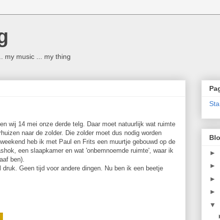
g
 ... my music ... my thing
Pag
Sta
ten wij 14 mei onze derde telg. Daar moet natuurlijk wat ruimte
rhuizen naar de zolder. Die zolder moet dus nodig worden
Blo
weekend heb ik met Paul en Frits een muurtje gebouwd op de
washok, een slaapkamer en wat 'onbemnoemde ruimte', waar ik
►
aaf ben).
►
l druk. Geen tijd voor andere dingen. Nu ben ik een beetje
►
►
▼