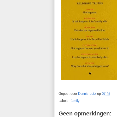
Gepost door
Dennis Lutz
op
07:45
Labels:
family
Geen opmerkingen: