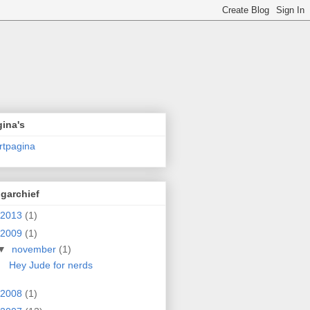
ina's
rtpagina
garchief
2013
(1)
2009
(1)
▼
november
(1)
Hey Jude for nerds
2008
(1)