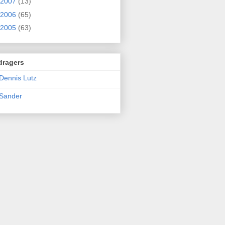
2007
(13)
2006
(65)
2005
(63)
dragers
Dennis Lutz
Sander