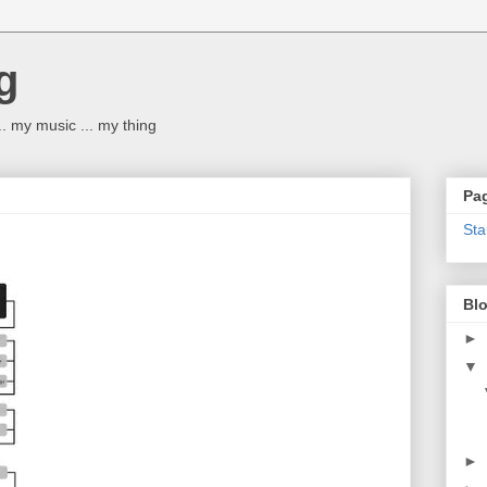
g
 ... my music ... my thing
Pag
Sta
Blo
►
▼
►