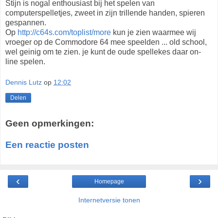
Stijn is nogal enthousiast bij het spelen van
computerspelletjes, zweet in zijn trillende handen, spieren
gespannen.
Op
http://c64s.com/toplist/more
kun je zien waarmee wij
vroeger op de Commodore 64 mee speelden ... old school,
wel geinig om te zien. je kunt de oude spellekes daar on-
line spelen.
Dennis Lutz
op
12:02
Delen
Geen opmerkingen:
Een reactie posten
‹
›
Homepage
Internetversie tonen