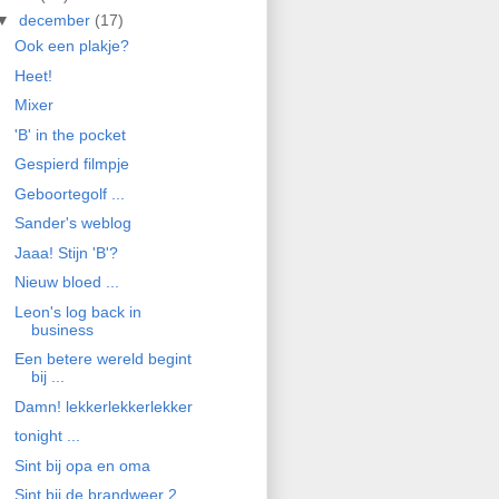
▼
december
(17)
Ook een plakje?
Heet!
Mixer
'B' in the pocket
Gespierd filmpje
Geboortegolf ...
Sander's weblog
Jaaa! Stijn 'B'?
Nieuw bloed ...
Leon's log back in
business
Een betere wereld begint
bij ...
Damn! lekkerlekkerlekker
tonight ...
Sint bij opa en oma
Sint bij de brandweer 2 ...