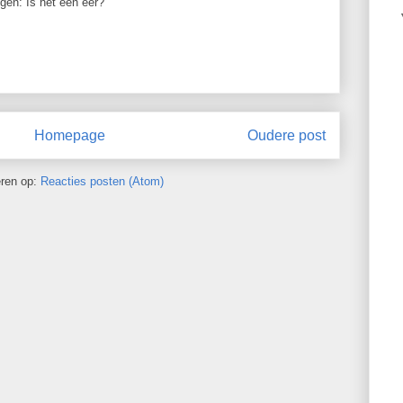
ggen: Is het een eer?
Homepage
Oudere post
ren op:
Reacties posten (Atom)