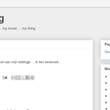
g
 ... my music ... my thing
Pag
Sta
en aan mijn weblogje ... ik ben benieuwd...
Blo
►
►
►
►
►
▼